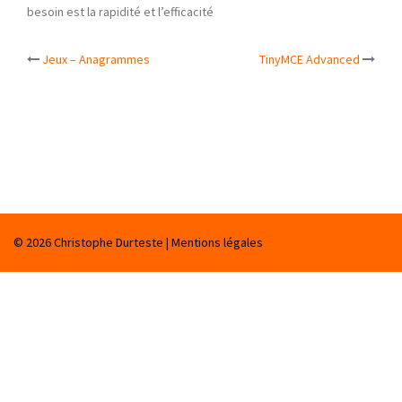
besoin est la rapidité et l’efficacité
Jeux – Anagrammes
TinyMCE Advanced
Navigation
d’article
© 2026
Christophe Durteste
|
Mentions légales