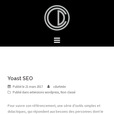
Aller
au
contenu
Yoast SEO
Publié le
21 mars 2017
cdurteste
Publié dans
extensions wordpress
,
Non classé
Pour suivre son référencement, une série d’outils simples et
didactiques, qui répondent aux besoins des personnes dont le