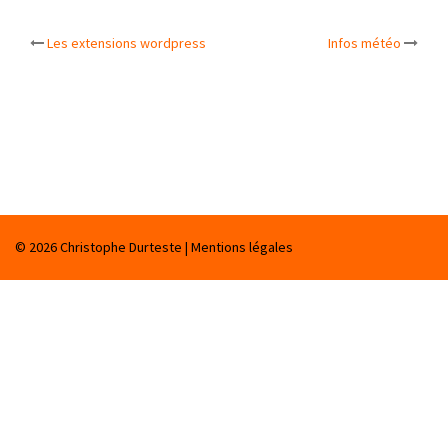
Les extensions wordpress
Infos météo
Navigation
d’article
© 2026
Christophe Durteste
|
Mentions légales