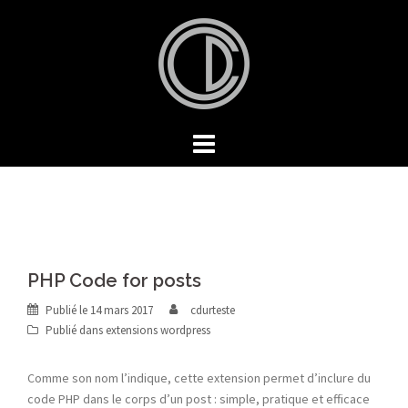
Aller
au
contenu
PHP Code for posts
Publié le
14 mars 2017
cdurteste
Publié dans
extensions wordpress
Comme son nom l’indique, cette extension permet d’inclure du
code PHP dans le corps d’un post : simple, pratique et efficace